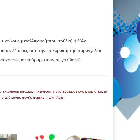
ε κρίκους μεταλλικούς(μπουντούζια) ή ξύλο.
σα σε 24 ώρες από την επικύρωση της παραγγελίας
επιγραφές αν καδραριστούν σε γαλβανιζέ
ά
,
εκτύπωση μπαλκόνι
,
εκτύπωση πανό
,
ενοικιαστήρια
,
κηφισιά
,
κοντά
,
ν
,
πανό κοντά
,
πανώ
,
πορείες
,
πωλητήρια