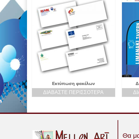
Εκτύπωση φακέλων
Δ
ΔΙΑΒΆΣΤΕ ΠΕΡΙΣΣΌΤΕΡΑ
Δ
Θα μα