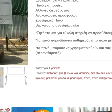
Ενοικιαστήρια – Πωλητήρια
Πανό για πορείες
Αλλαγές διευθύνσεων
Ανακοινώσεις προσφορών
Συνεδριακά Πανό
Background συνεδρίων κλπ
*Ζητήστε μας για εύκολη στήριξη να προσθέσουμ
*Τα πανό παραδίδονται αυθημερόν ή το πολύ μέ
*τα πανό μπορούν να χρησιμοποιηθούν και σας 
(στραντζαριστό).
Κατηγορία:
Προϊόντα
Ετικέτες:
mellonart
,
pvc βυνίλιο
,
διαμαρτυρίας
,
εκτυπώσεις κοντ
κρίκους
,
μελίσσια
,
μουσαμά
,
μουσαμάς
,
πανό
,
πανό αυθημερό