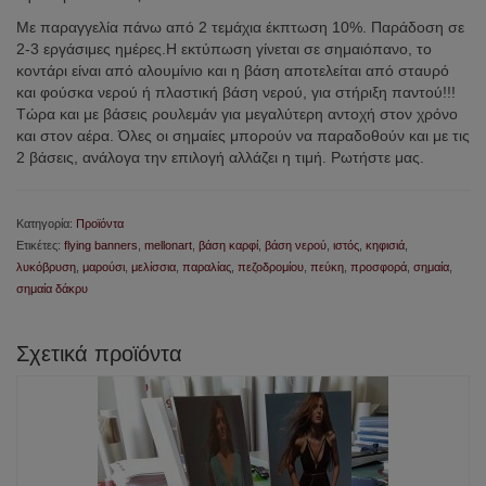
Με παραγγελία πάνω από 2 τεμάχια έκπτωση 10%. Παράδοση σε
2-3 εργάσιμες ημέρες.Η εκτύπωση γίνεται σε σημαιόπανο, το
κοντάρι είναι από αλουμίνιο και η βάση αποτελείται από σταυρό
και φούσκα νερού ή πλαστική βάση νερού, για στήριξη παντού!!!
Τώρα και με βάσεις ρουλεμάν για μεγαλύτερη αντοχή στον χρόνο
και στον αέρα. Όλες οι σημαίες μπορούν να παραδοθούν και με τις
2 βάσεις, ανάλογα την επιλογή αλλάζει η τιμή. Ρωτήστε μας.
Κατηγορία:
Προϊόντα
Ετικέτες:
flying banners
,
mellonart
,
βάση καρφί
,
βάση νερού
,
ιστός
,
κηφισιά
,
λυκόβρυση
,
μαρούσι
,
μελίσσια
,
παραλίας
,
πεζοδρομίου
,
πεύκη
,
προσφορά
,
σημαία
,
σημαία δάκρυ
Σχετικά προϊόντα