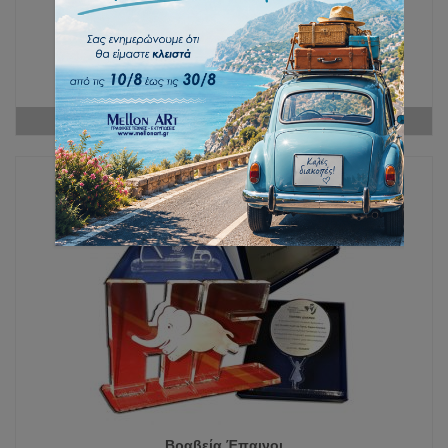
Διαφημιστικές σημαίες 4m
ΔΙΑΒΆΣΤΕ ΠΕΡΙΣΣΌΤΕΡΑ
Βραβεία Έπαινοι