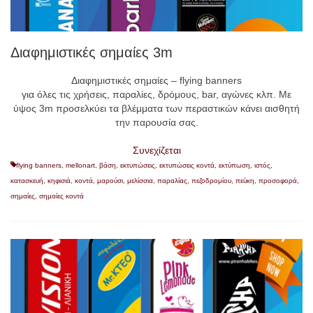
Διαφημιστικές σημαίες 3m
Διαφημιστικές σημαίες – flying banners
για όλες τις χρήσεις, παραλίες, δρόμους, bar, αγώνες κλπ. Με
ύψος 3m προσελκύει τα βλέμματα των περαστικών κάνει αισθητή
την παρουσία σας.
Συνεχίζεται
flying banners
,
mellonart
,
βάση
,
εκτυπώσεις
,
εκτυπώσεις κοντά
,
εκτύπωση
,
ιστός
,
κατασκευή
,
κηφισιά
,
κοντά
,
μαρούσι
,
μελίσσια
,
παραλίας
,
πεζοδρομίου
,
πεύκη
,
προσοφορά
,
σημαίες
,
σημαίες κοντά