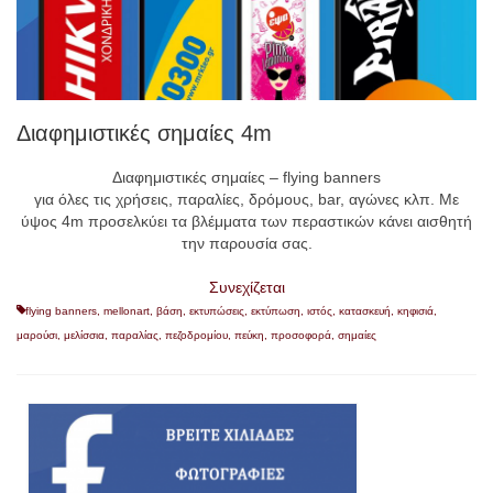
Διαφημιστικές σημαίες 4m
Διαφημιστικές σημαίες – flying banners
για όλες τις χρήσεις, παραλίες, δρόμους, bar, αγώνες κλπ. Με
ύψος 4m προσελκύει τα βλέμματα των περαστικών κάνει αισθητή
την παρουσία σας.
Συνεχίζεται
flying banners
,
mellonart
,
βάση
,
εκτυπώσεις
,
εκτύπωση
,
ιστός
,
κατασκευή
,
κηφισιά
,
μαρούσι
,
μελίσσια
,
παραλίας
,
πεζοδρομίου
,
πεύκη
,
προσοφορά
,
σημαίες