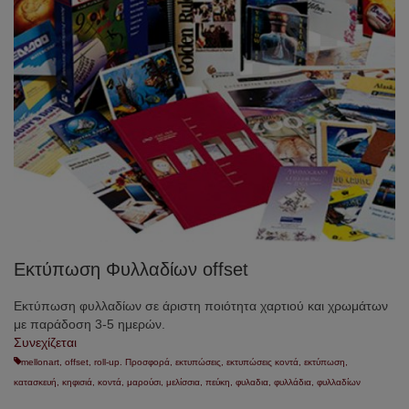
Εκτύπωση Φυλλαδίων offset
Εκτύπωση φυλλαδίων σε άριστη ποιότητα χαρτιού και χρωμάτων
με παράδοση 3-5 ημερών.
Συνεχίζεται
mellonart
,
offset
,
roll-up. Προσφορά
,
εκτυπώσεις
,
εκτυπώσεις κοντά
,
εκτύπωση
,
κατασκευή
,
κηφισιά
,
κοντά
,
μαρούσι
,
μελίσσια
,
πεύκη
,
φυλαδια
,
φυλλάδια
,
φυλλαδίων