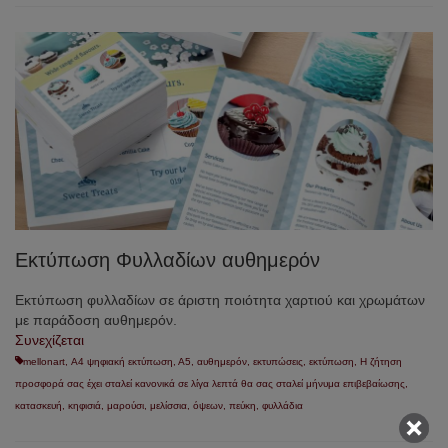
Εκτύπωση Φυλλαδίων αυθημερόν
Εκτύπωση φυλλαδίων σε άριστη ποιότητα χαρτιού και χρωμάτων
με παράδοση αυθημερόν.
Συνεχίζεται
mellonart
,
Α4 ψηφιακή εκτύπωση
,
Α5
,
αυθημερόν
,
εκτυπώσεις
,
εκτύπωση
,
Η ζήτηση
προσφορά σας έχει σταλεί κανονικά σε λίγα λεπτά θα σας σταλεί μήνυμα επιβεβαίωσης
,
κατασκευή
,
κηφισιά
,
μαρούσι
,
μελίσσια
,
όψεων
,
πεύκη
,
φυλλάδια