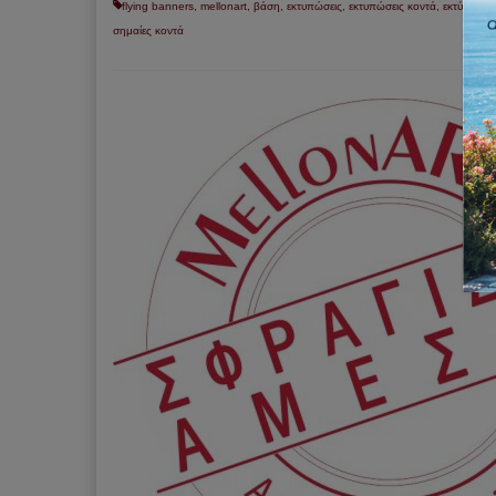
flying banners
,
mellonart
,
βάση
,
εκτυπώσεις
,
εκτυπώσεις κοντά
,
εκτύπωση
σημαίες κοντά