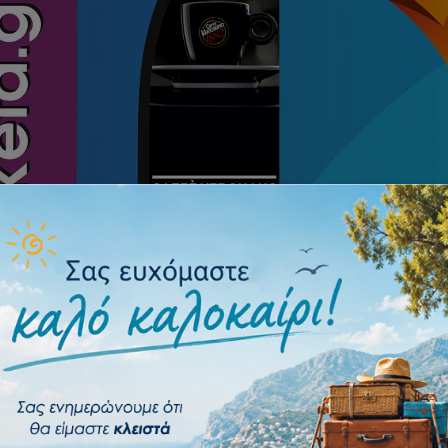
ιστικές σημαίες – flying banners
ες κλπ. Με ύψος 3m προσελκύει τα βλέμματα των περαστικών κάνει αισθ
παρουσία σας.
Συνεχίζεται