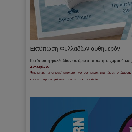
Εκτύπωση Φυλλαδίων αυθημερόν
Εκτύπωση φυλλαδίων σε άριστη ποιότητα χαρτιού κα
Συνεχίζεται
mellonart
,
Α4 ψηφιακή εκτύπωση
,
Α5
,
αυθημερόν
,
εκτυπώσεις
,
εκτύπωση
,
κηφισιά
,
μαρούσι
,
μελίσσια
,
όψεων
,
πεύκη
,
φυλλάδια