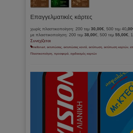
Επαγγελματικές κάρτες
χωρίς πλαστικοποίηση: 200 τεμ
30,00€
, 500 τεμ 40
,00
με πλαστικοποίηση: 200 τεμ
38,00
€, 500 τεμ
55,00€
, 
Συνεχίζεται
mellonart
,
εκτυπώσεις
,
εκτυπώσεις κοντά
,
εκτύπωση
,
εκτύπωση καρτών
,
επ
Πλαστικοποίηση
,
προσφορά
,
σχεδιασμός καρτών