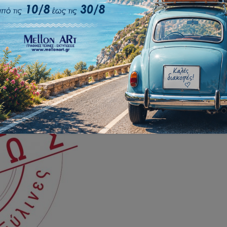
,
ιστός
,
κατασκευή
,
κηφισιά
,
κοντά
,
μαρούσι
,
μελίσσια
,
παραλίας
,
πεζοδρομίου
,
πεύκη
,
προσοφορά
,