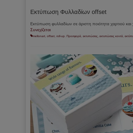
Εκτύπωση Φυλλαδίων offset
Εκτύπωση φυλλαδίων σε άριστη ποιότητα χαρτιού κα
Συνεχίζεται
mellonart
,
offset
,
roll-up. Προσφορά
,
εκτυπώσεις
,
εκτυπώσεις κοντά
,
εκτύ