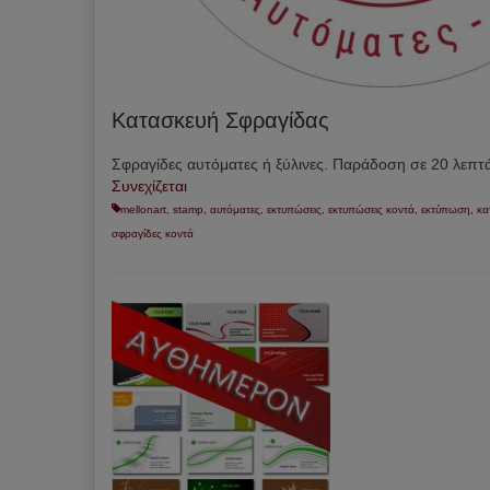
Κατασκευή Σφραγίδας
Σφραγίδες αυτόματες ή ξύλινες. Παράδοση σε 20 λεπτ
Συνεχίζεται
mellonart
,
stamp
,
αυτόματες
,
εκτυπώσεις
,
εκτυπώσεις κοντά
,
εκτύπωση
,
κα
σφραγίδες κοντά