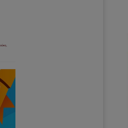
πεύκη
,