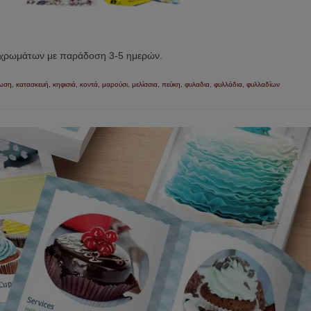
ι χρωμάτων με παράδοση 3-5 ημερών.
πωση
,
κατασκευή
,
κηφισιά
,
κοντά
,
μαρούσι
,
μελίσσια
,
πεύκη
,
φυλαδια
,
φυλλάδια
,
φυλλαδίων