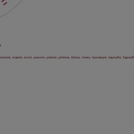
ά.
τασκευή
,
κηφισιά
,
κοντά
,
μαρούσι
,
μελάνια
,
μελίσσια
,
ξύλινες
,
πεύκη
,
προσφορά
,
σφραγίδα
,
Σφραγίδ