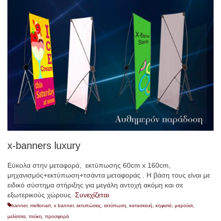
x-banners luxury
Εύκολα στην μεταφορά, εκτύπωσης 60cm x 160cm,
μηχανισμός+εκτύπωση+τσάντα μεταφοράς . Η βάση τους είναι με
ειδικό σύστημα στήριξης για μεγάλη αντοχή ακόμη και σε
εξωτερικούς χώρους.
Συνεχίζεται
banner
,
mellonart
,
x banner
,
εκτυπώσεις
,
εκτύπωση
,
κατασκευή
,
κηφισιά
,
μαρούσι
,
μελίσσια
,
πεύκη
,
προσφορά